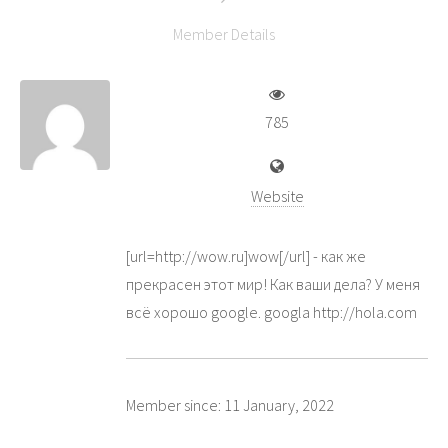
Member Details
785
Website
[url=http://wow.ru]wow[/url] - как же
прекрасен этот мир! Как ваши дела? У меня
всё хорошо google. googla http://hola.com
Member since: 11 January, 2022