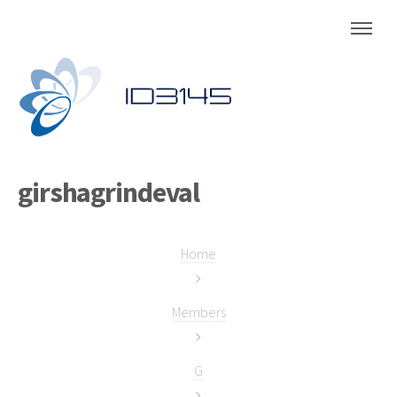
girshagrindeval
Home
Members
G